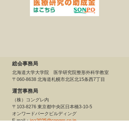
2025. 05.15
事前参加登録の受付は終了しました。
たくさんの皆様のご登録ありがとうございました。
5月21日（水）正午より、会期中参加登録を開始いた
します。これから現地参加をご予定の皆様も、オン
ラインでの参加登録となります。事前のご登録手続
きにご協力をお願いいたします。
総会事務局
2025.05.07
参加者へのご案内
を更新しました。
北海道大学大学院 医学研究院整形外科学教室
〒060-8638 北海道札幌市北区北15条西7丁目
2025.04.30
運営事務局
急遽決定‼スペシャル企画⚽
を公開しました。
（株）コングレ内
2025.04.11
〒103-8276 東京都中央区日本橋3-10-5
オンライン電子抄録サービス「MICEnavi」
を掲載し
オンワードパークビルディング
ました。
E-mail：
joa2025@congre.co.jp