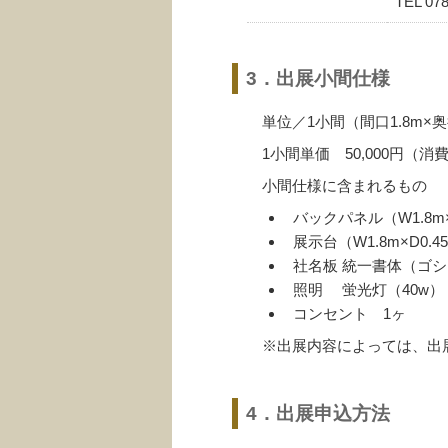
TEL 078
3．出展小間仕様
単位／1小間（間口1.8m×奥行
1小間単価 50,000円（消
小間仕様に含まれるもの
バックパネル（W1.8m×
展示台（W1.8m×D0.45
社名板 統一書体（ゴ
照明 蛍光灯（40w）
コンセント 1ヶ
※出展内容によっては、出
4．出展申込方法