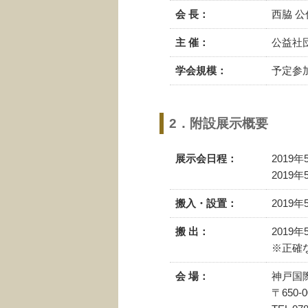
会 長：
西脇 
主 催：
公益社
学会規模：
予定参加
2．附設展示概要
展示会日程：
2019年
2019年
搬入・設置：
2019年
搬 出：
2019年
※正確
会 場：
神戸国
〒650-