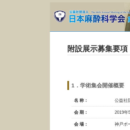
附設展示募集要項
1．学術集会開催概要
名 称：
公益社
会 期：
2019
会 場：
神戸ポー