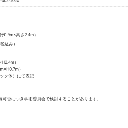
-302-1020
0.9m×高さ2.4m）
費税込み）
H2.4m）
m×H0.7m）
シック体）にて表記
展可否につき学術委員会で検討することがあります。