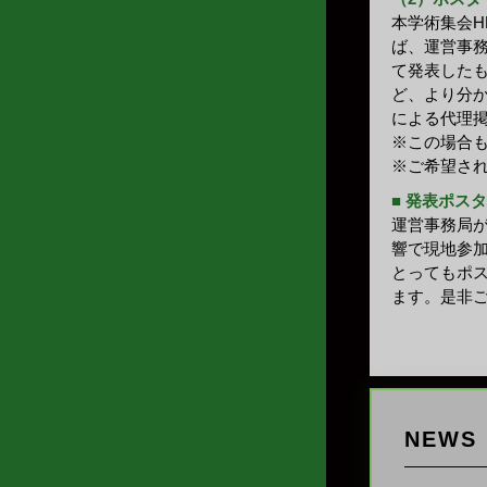
本学術集会
ば、運営事
て発表した
ど、より分
による代理
※この場合
※ご希望さ
■ 発表ポス
運営事務局
響で現地参
とってもポ
ます。是非
NEWS