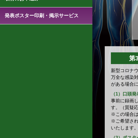
発表ポスター印刷・掲示サービス
第
新型コロナ
万全な感染
がある場合
（1）口頭発
事前に録画
す。（質疑
※この場合
※ご希望さ
いたします
（2）ポスタ