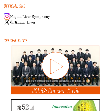
OFFICIAL SNS
Niigata Liver Symphony
@Niigata_Liver
SPECIAL MOVIE
JSH62: Concept Movie