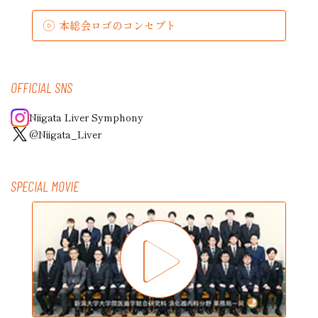
本総会ロゴのコンセプト
OFFICIAL SNS
Niigata Liver Symphony
@Niigata_Liver
SPECIAL MOVIE