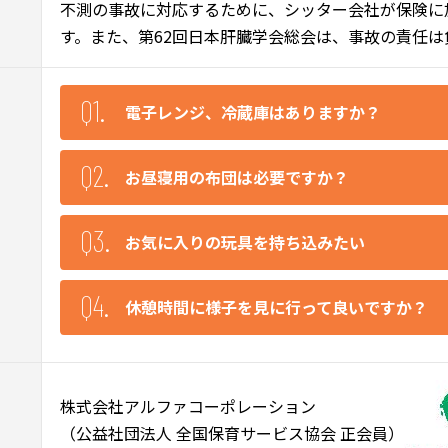
不測の事故に対応するために、シッター会社が保険に
す。また、第62回日本肝臓学会総会は、事故の責任
電子レンジ、冷蔵庫はありますか？
臨時保育室につき、設備はございません。
お昼寝用の布団は必要ですか？
常温保存可能な飲食物をご用意ください。
弊社で用意がございますので、お持込の必要
お気に入りの玩具を持ち込みたい
お持込の玩具については破損や紛失の責任を
休憩時間に様子を見に行って良いですか？
はしておりません。
集団保育につき他のお子様への配慮や、活動
室はお断りしております。
株式会社アルファコーポレーション
ご了承ください。
（公益社団法人 全国保育サービス協会 正会員）