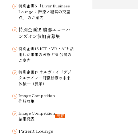
特別企画6 「Liver Business
Lounge： 医療と経営の交差
点」 のご案内
特別企画15 腹部エコーハ
ンズオン参加者募集
特別企画16 ICT・VR・AIを活
用した未来の医療デモ 公開の
ご案内
特別企画17 オルガノイドデジ
タルツイン―肝臓診療の未来
体験―（展示）
Image Competition
作品募集
Image Competition
結果発表
Patient Lounge