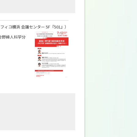
フィコ横浜 会議センター 5F『501』）
分野婦人科学分