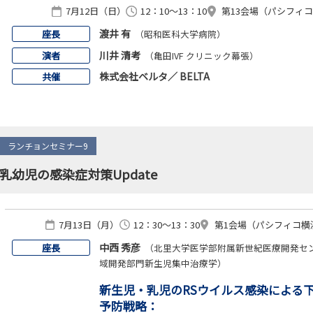
7月12日（日）
12：10～13：10
第13会場（パシフィコ横
渡井 有
座長
（昭和医科大学病院）
川井 清考
演者
（亀田IVF クリニック幕張）
株式会社ベルタ／ BELTA
共催
ランチョンセミナー9
乳幼児の感染症対策Update
7月13日（月）
12：30～13：30
第1会場（パシフィコ横浜
中西 秀彦
座長
（北里大学医学部附属新世紀医療開発セ
域開発部門新生児集中治療学）
新生児・乳児のRSウイルス感染による
予防戦略：