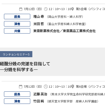
7月12日（日）
12：10～13：10
第5会場（パシフィコ横浜
増山 寿
座長
（岡山大学産科・婦人科学）
米田 哲
演者
（富山大学産科婦人科学教室）
東亜新薬株式会社／東亜薬品工業株式会社
共催
ランチョンセミナー5
経腟分娩の完遂を目指して
―分娩を科学する―
7月12日（日）
12：10～13：10
第6会場（パシフィコ横浜
近藤 英治
座長
（熊本大学大学院生命科学研究部産科婦
竹田 純
演者
（順天堂大学医学部 産婦人科学講座）