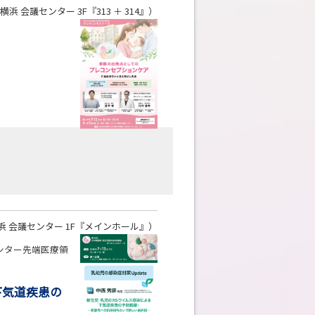
浜 会議センター 3F『313 ＋ 314』）
 会議センター 1F『メインホール』）
ンター先端医療領
下気道疾患の