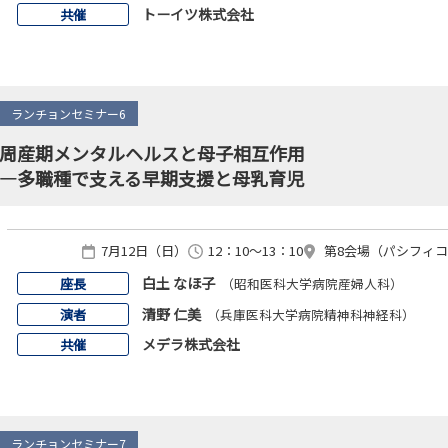
トーイツ株式会社
共催
ランチョンセミナー6
周産期メンタルヘルスと母子相互作用
―多職種で支える早期支援と母乳育児
7月12日（日）
12：10～13：10
第8会場（パシフィコ横浜
白土 なほ子
座長
（昭和医科大学病院産婦人科）
清野 仁美
演者
（兵庫医科大学病院精神科神経科）
メデラ株式会社
共催
ランチョンセミナー7