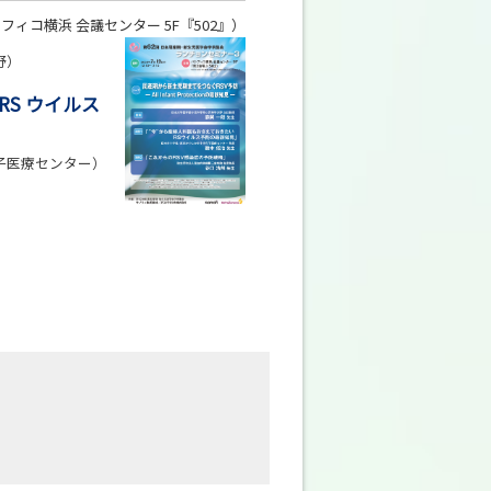
フィコ横浜 会議センター 5F『502』）
野）
S ウイルス
子医療センター）