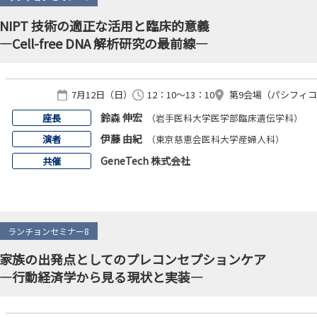
NIPT 技術の適正な活用と臨床的意義
―Cell-free DNA 解析研究の最前線―
7月12日（日）
12：10～13：10
第9会場（パシフィコ横浜
鈴森 伸宏
座長
（岩手医科大学医学部臨床遺伝学科）
伊藤 由紀
演者
（東京慈恵会医科大学産婦人科）
GeneTech 株式会社
共催
ランチョンセミナー8
家族の出発点としてのプレコンセプションケア
―行動経済学から見る現状と実装―