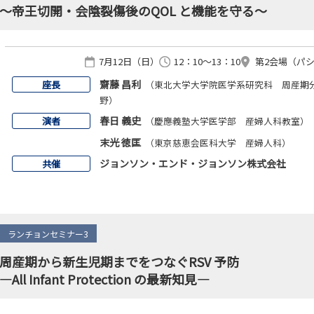
～帝王切開・会陰裂傷後のQOL と機能を守る～
7月12日（日）
12：10～13：10
第2会場（パシ
齋藤 昌利
座長
（東北大学大学院医学系研究科 周産期
野）
春日 義史
演者
（慶應義塾大学医学部 産婦人科教室）
末光 徳匡
（東京慈恵会医科大学 産婦人科）
ジョンソン・エンド・ジョンソン株式会社
共催
ランチョンセミナー3
周産期から新生児期までをつなぐRSV 予防
―All Infant Protection の最新知見―