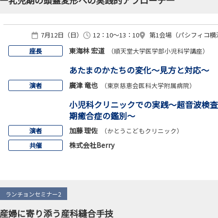
7月12日（日）
12：10～13：10
第1会場（パシフィコ横浜
東海林 宏道
座長
（順天堂大学医学部小児科学講座）
あたまのかたちの変化～見方と対応～
廣津 竜也
演者
（東京慈恵会医科大学附属病院）
小児科クリニックでの実践～超音波検査
期癒合症の鑑別～
加藤 理佐
演者
（かとうこどもクリニック）
株式会社Berry
共催
ランチョンセミナー2
産婦に寄り添う産科縫合手技