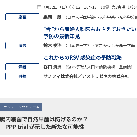
7月12日（日）
12：10～13：10
第3会場（パシ
森岡 一朗
座長
（日本大学医学部小児科学系小児科学分
“今”から産婦人科医もおさえておきたいR
予防の最新知見
鈴木 俊治
演者
（日本赤十字社・東京かつしか赤十字母
これからのRSV 感染症の予防戦略
谷口 清洲
演者
（独立行政法人国立病院機構三重病院）
サノフィ株式会社／アストラゼネカ株式会社
共催
ランチョンセミナー4
腸内細菌で自然早産は防げるのか？
―PPP trial が示した新たな可能性―