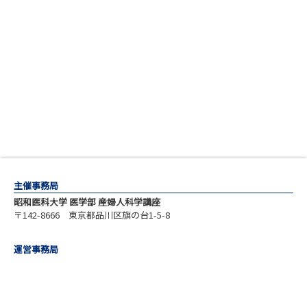
主催事務局
昭和医科大学 医学部 産婦人科学講座
〒142-8666 東京都品川区旗の台1-5-8
運営事務局
株式会社コングレ
〒103-8276 東京都中央区日本橋3-10-5 オンワードパークビルディン
グ
TEL：03-3510-3701 FAX：03-3510-3702