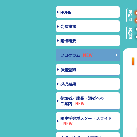
HOME
会長挨拶
開催概要
プログラム
演題登録
採択結果
参加者／座長・演者への
ご案内
関連学会ポスター・スライド