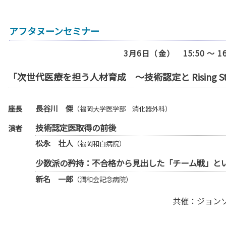
アフタヌーンセミナー
3月6日（金） 15:50 ～ 
「次世代医療を担う人材育成 ～技術認定と Rising S
座長
長谷川 傑
（福岡大学医学部 消化器外科）
技術認定医取得の前後
演者
松永 壮人
（福岡和白病院）
少数派の矜持：不合格から見出した「チーム戦」と
新名 一郎
（潤和会記念病院）
共催：ジョン