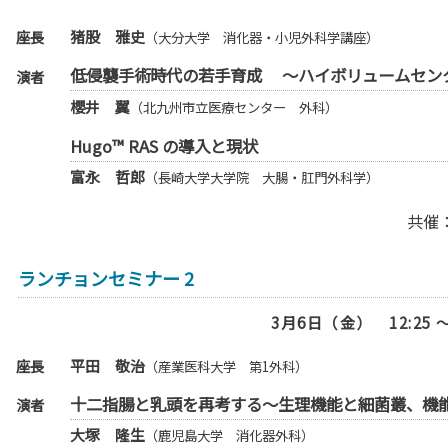
座長
猪股 雅史
（大分大学 消化器・小児外科学講座）
低侵襲手術時代の若手育成 ～ハイボリュームセン
演者
櫻井 翼
（北九州市立医療センター 外科）
Hugo™ RAS の導入と現状
富永 哲郎
（長崎大学大学院 大腸・肛門外科学）
共催
ランチョンセミナー 2
3月6日（金） 12:25 ～
座長
平田 敬治
（産業医科大学 第1外科）
十二指腸と乳頭を再考する～生理機能と細菌叢、機
演者
大塚 隆生
（鹿児島大学 消化器外科）