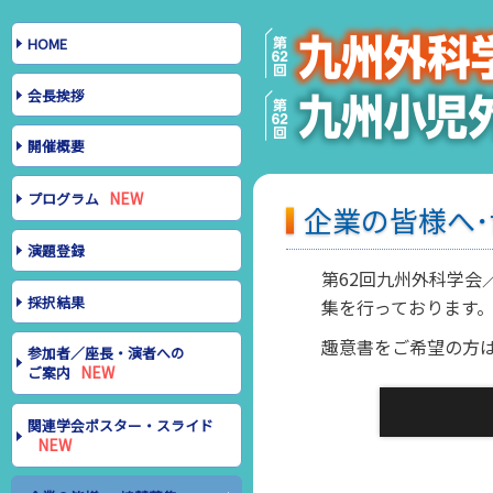
HOME
会長挨拶
開催概要
プログラム
企業の皆様へ
演題登録
第62回九州外科学会
採択結果
集を行っております
趣意書をご希望の方
参加者／座長・演者への
ご案内
関連学会ポスター・スライド