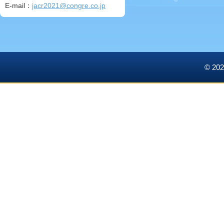
E-mail：
jacr2021@congre.co.jp
© 2