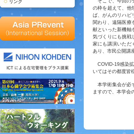
そこで、今回の
リンク
の枠を超えて、他
ば、がんのリハビ
関わり、遠隔医療
献といった新機軸
気づくりにも挑戦
家にも講演いただ
あり、市民公開講
COVID-19
いてはその都度皆
本学術集会が必
ますので、本学会