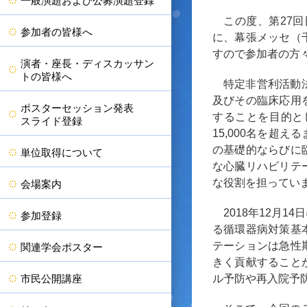
一般演題および公募演題登録
この度、第27回
参加者の皆様へ
に、幕張メッセ（
すので参加者の方
演者・座長・ディスカッサン
トの皆様へ
特定非営利活動
及びその臨床応用
ポスターセッション発表
することを目的と
スライド登録
15,000名を
の基礎的ならびに
単位取得について
な心臓リハビリテ
な役割を担ってい
会場案内
2018年12月
参加登録
る循環器病対策基
テーションは急性
関連学会ポスター
きく貢献すること
市民公開講座
ル予防や再入院予