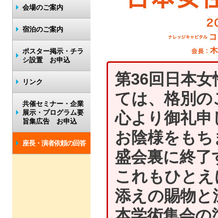
会場のご案内
宿泊のご案内
ポスター掲示・チラ
シ設置 お申込
第36回日本
リンク
ては、格別の
共催セミナー・企業
展示・プログラム要
心より御礼申
旨集広告 お申込
お陰様をもち
座長・演者依頼の回答
盛会裏に終了
これもひとえ
添えの賜物と
本学術集会の