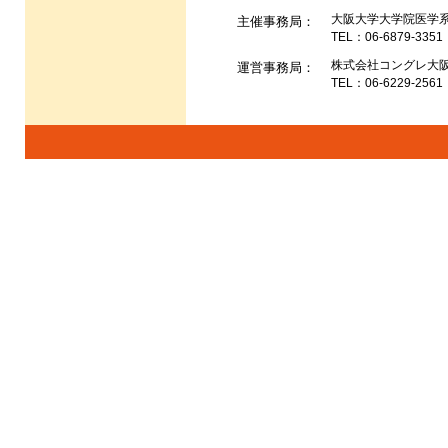
大阪大学大学院医学系研
11月
主催事務局：
TEL：06-6879-3351
ださ
株式会社コングレ大阪本社
運営事務局：
TEL：06-6229-2561
2021-11-08
オン
2021-11-05
開催
こち
2021-11-01
参加者
いた
プロ
会場