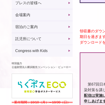
プレスの皆様へ
会場案内
宿泊のご案内
領収書のダウン
期日を過ぎま
託児所について
ダウンロード
Congress with Kids
特別協力
公益財団法人横浜観光コンベンション・ビューロー
第67回
染対策を講
配信は実施
申しあげま
受付期間：10/10（月）～10/30（日）