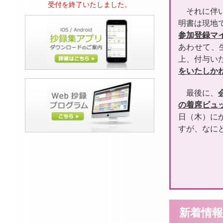
受付を終了いたしました。
それに伴
明書は現地
参加登録マ
あわせて、
上、付与い
をいたしか
最後に、
の着席ビュ
日（木）に
すが、なに
新着情報