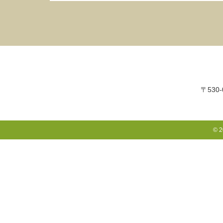
2026.02.13
演題募集
を公開しました。
2026.02.12
ホームページを公開しました
〒530-
©