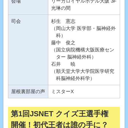
会場
リーガロイヤルホテル大阪 3F
光琳の間
司会
杉生 憲志
（岡山大学 医学部・脳神経外
科）
藤中 俊之
（国立病院機構大阪医療セン
ター 脳神経外科）
石井 暁
（順天堂大学大学院医学研究
科脳神経外科学）
屋根裏部屋の声
ミスターX
第1回JSNET クイズ王選手権
開催！初代王者は誰の手に？