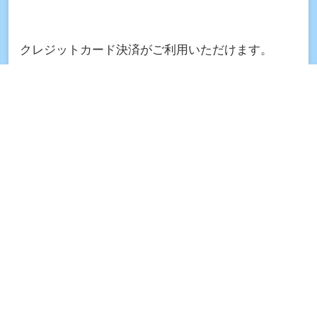
クレジットカード決済がご利用いただけます。
利用可能なクレジットカード
Visa、Mastercard、JCB、American Express、
Diners Club、Discover