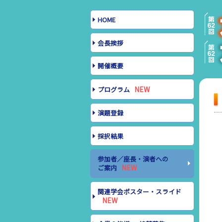
HOME
会長挨拶
開催概要
プログラム
演題登録
採択結果
参加者／座長・演者への
ご案内
関連学会ポスター・スライド