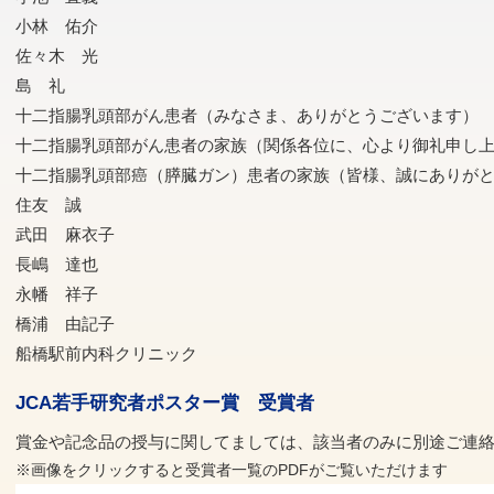
小林 佑介
佐々木 光
島 礼
十二指腸乳頭部がん患者（みなさま、ありがとうございます）
十二指腸乳頭部がん患者の家族（関係各位に、心より御礼申し
十二指腸乳頭部癌（膵臓ガン）患者の家族（皆様、誠にありが
住友 誠
武田 麻衣子
長嶋 達也
永幡 祥子
橋浦 由記子
船橋駅前内科クリニック
JCA若手研究者ポスター賞 受賞者
賞金や記念品の授与に関してましては、該当者のみに別途ご連
※画像をクリックすると受賞者一覧のPDFがご覧いただけます