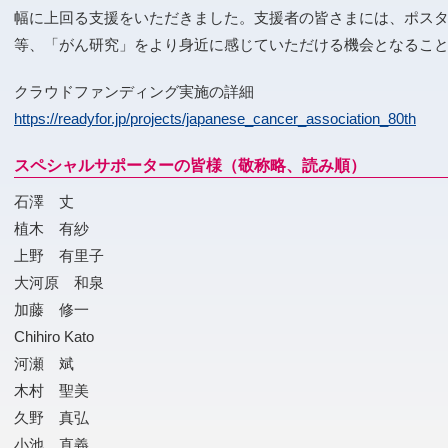
幅に上回る支援をいただきました。支援者の皆さまには、ポス
等、「がん研究」をより身近に感じていただける機会となるこ
クラウドファンディング実施の詳細
https://readyfor.jp/projects/japanese_cancer_association_80th
スペシャルサポーターの皆様（敬称略、読み順）
石澤 丈
植木 有紗
上野 有里子
大河原 和泉
加藤 修一
Chihiro Kato
河瀬 斌
木村 聖美
久野 真弘
小池 直義