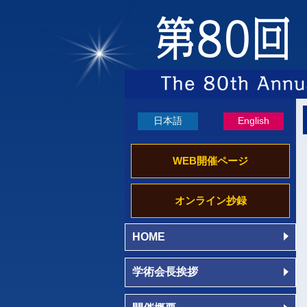
日本語
English
WEB開催ページ
オンライン抄録
HOME
学術会長挨拶