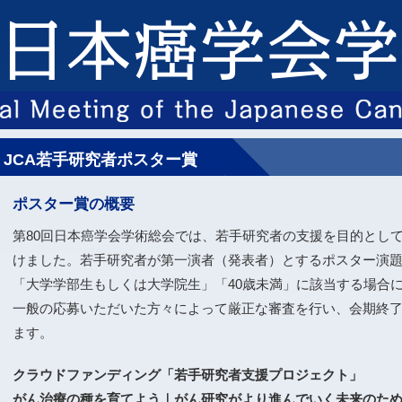
JCA若手研究者ポスター賞
ポスター賞の概要
第80回日本癌学会学術総会では、若手研究者の支援を目的として
けました。若手研究者が第一演者（発表者）とするポスター演題が
「大学学部生もしくは大学院生」「40歳未満」に該当する場合
一般の応募いただいた方々によって厳正な審査を行い、会期終
ます。
クラウドファンディング「若手研究者支援プロジェクト」
がん治療の種を育てよう｜がん研究がより進んでいく未来のた