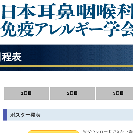
日程表
1日目
2日目
3日目
ポスター発表
※ダウンロードできない場