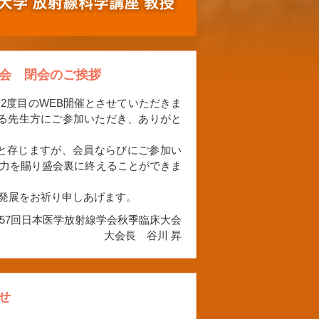
大会 閉会のご挨拶
2度目のWEB開催とさせていただきま
超える先生方にご参加いただき、ありがと
と存じますが、会員ならびにご参加い
力を賜り盛会裏に終えることができま
発展をお祈り申しあげます。
57回日本医学放射線学会秋季臨床大会
大会長 谷川 昇
せ