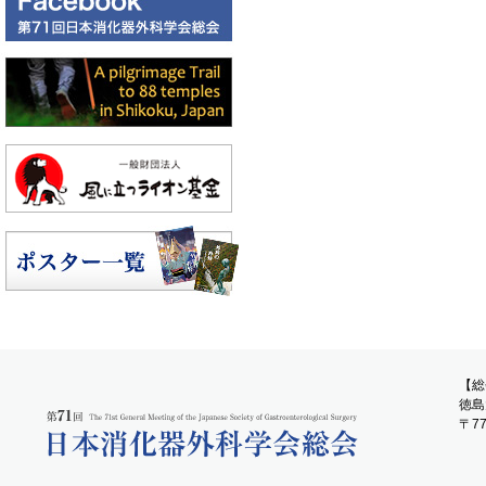
【総
徳島
〒7