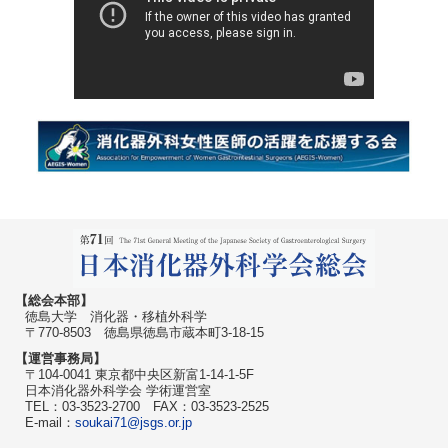
全員懇親会
ご案内
女性参加者の
みなさまへ
ご案内
取材・撮影希望
の皆様へ
オンライン
抄録集
AEGIS-Women
徳島のおもてなし
メニューを閉じる
【総会本部】
徳島大学 消化器・移植外科学
〒770-8503 徳島県徳島市蔵本町3-18-15
【運営事務局】
〒104-0041 東京都中央区新富1-14-1-5F
日本消化器外科学会 学術運営室
TEL：03-3523-2700 FAX：03-3523-2525
E-mail：
soukai71@jsgs.or.jp