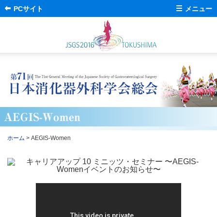
PCサイト
メニュー
English
ホーム
会長挨拶
開催概要
プログラム
会場のご案内
交通案内
演題採用一覧
参加者へのご案内
司会・座長への
ご案内
発表者へのご案内
宿泊のご案内
ホーム
> AEGIS-Women
共催セミナーのご案内
企業の皆さまへ
託児所
ちびっこ
ブラック
会議・委員会・研究会
ジャックの
お知らせ
医局からの
お知らせ
ポスター・チラシの
設置について