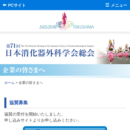
PCサイト
メニュー
English
ホーム
会長挨拶
開催概要
プログラム
会場のご案内
交通案内
演題採用一覧
参加者へのご案内
司会・座長への
ご案内
発表者へのご案内
宿泊のご案内
ホーム
> 企業の皆さまへ
共催セミナーのご案内
企業の皆さまへ
協賛募集
託児所
ちびっこ
ブラック
会議・委員会・研究会
ジャックの
お知らせ
協賛の受付を開始いたしました。
医局からの
お知らせ
ポスター・チラシの
設置について
申し込みサイトよりお申し込みください。