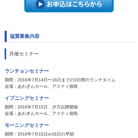
全員懇親会
ご案内
女性参加者の
みなさまへ
ご案内
取材・撮影希望
の皆様へ
オンライン
抄録集
AEGIS-Women
徳島のおもてなし
協賛募集内容
メニューを閉じる
共催セミナー
ランチョンセミナー
期間：2016年7月14日〜16日までの3日間のランチタイム
会場：あわぎんホール、アスティ徳島
イブニングセミナー
期間：2016年7月15日 夕方以降開催
会場：あわぎんホール、アスティ徳島
モーニングセミナー
期間：2016年7月15日or16日の早朝