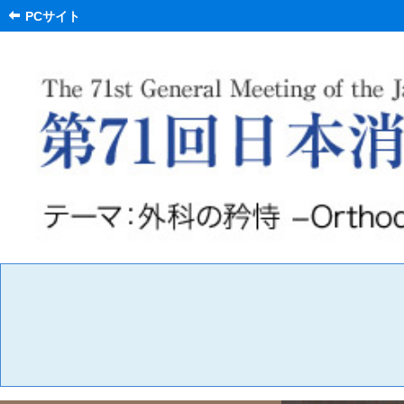
PCサイト
English
会長挨拶
プログラム
交通案内
参加者へのご案内
発表者へのご案内
共催セミナーのご案内
会議・委員会・研究会
医局からの
お知らせ