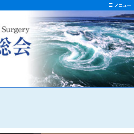
メニュー
ホーム
開催概要
会場のご案内
演題採用一覧
司会・座長への
ご案内
宿泊のご案内
企業の皆さまへ
児所
ちびっこ
ブラック
ジャックの
お知らせ
ポスター・チラシの
設置について