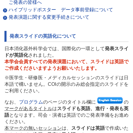
全員懇親会
ご案内
女性参加者の
みなさまへ
ご案内
ご発表の皆様へ
ハイブリッドポスター データ事前登録について
取材・撮影希望
の皆様へ
オンライン
抄録集
発表演題に関する変更手続きについて
AEGIS-Women
徳島のおもてなし
発表スライドの英語化について
メニューを閉じる
日本消化器外科学会では、国際化の一環として
発表スライ
ドが英語化
されました。
本学会会員すべての発表演題において、スライドは英語で
ご作成くださいますようお願いいたします。
※医学生・研修医・メディカルセッションのスライドは日
本語で構いません。COIの開示のみ総会指定のスライドを
ご利用ください。
なお、
プログラム
のページのタイトル欄に
の
マークがあるタイトル
は
スライドも英語、進行・発表も英
語
となります。司会・演者は英語でのご発表準備をお進め
ください。
本マークの無いセッション
は、
スライドは英語
で作成いた