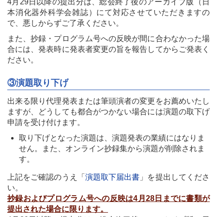
4月29日以降の提出分は、総会終了後のアーカイブ版（日
本消化器外科学会雑誌）にて対応させていただきますの
で、悪しからずご了承ください。
また、抄録・プログラム号への反映が間に合わなかった場
合には、発表時に発表者変更の旨を報告してからご発表く
ださい。
③演題取り下げ
出来る限り代理発表または筆頭演者の変更をお薦めいたし
ますが、どうしても都合がつかない場合には演題の取下げ
申請を受け付けます。
取り下げとなった演題は、演題発表の業績にはなりま
せん。また、オンライン抄録集から演題が削除されま
す。
上記をご確認のうえ「
演題取下届出書
」を提出してくださ
い。
抄録およびプログラム号への反映は4月28日までに書類が
提出された場合に限ります。