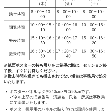
（木）
（金）
（土）
8：00〜
10：
8：00〜
10：
8：00〜
10：
貼付
時間
00
00
00
10：00〜
15：
10：00〜
16：
10：00〜
15：
閲覧
時間
10
00
00
15：10〜
16：
16：00〜
17：
15：00〜
16：
発表
時間
30
20
20
16：30〜
16：
17：20〜
17：
16：30〜
16：
撤去
時間
50
40
50
※紙面ポスターの持ち帰りをご希望の際は、セッション終
了後、すぐにお持ちください。
※撤去時間を過ぎても撤去されてない場合は事務局で処分
いたします。
ポスターパネルはタテ240cm×ヨコ90cmです。
パネル上部の演題番号・演題名・氏名・所属は事務局
にて準備いたします。
ポスター掲示用のパネルの貼り付けは画鋲を使用しま