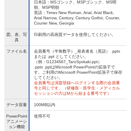
日本語：MSゴシック、MSPゴシック、MS明
朝、MSP明朝
英語：Times New Roman, Arial, Arial Black,
Arial Narrow, Century, Century Gothic, Courier,
Courier New, Georgia
図、表、写
印刷用の高画質データを使用してください。
真
ファイル名
会員番号（半角数字）_発表者名（英語） .pptx
または .ppt としてください。
（例：G1234567_TaroSyokaki.ppt）
.pptx .pptはMicrosoft PowerPointの拡張子で
す。ご利用のMicrosoft PowerPoint拡張子で保存
してください。
会員番号は演題登録へログインする際の会員番
号と同じです。（研修医・医学生・メディカル
セッションの方はMから始まる番号です）
データ容量
100MB以内
PowerPoint
使用不可
アニメーシ
ョン機能