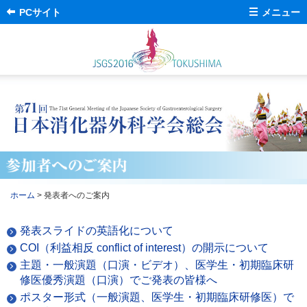
PCサイト
メニュー
English
ホーム
会長挨拶
開催概要
プログラム
会場のご案内
交通案内
演題採用一覧
参加者へのご案内
司会・座長への
ご案内
発表者へのご案内
宿泊のご案内
ホーム
> 発表者へのご案内
共催セミナーのご案内
企業の皆さまへ
発表スライドの英語化について
託児所
ちびっこ
ブラック
COI（利益相反 conflict of interest）の開示について
会議・委員会・研究会
ジャックの
お知らせ
主題・一般演題（口演・ビデオ）、医学生・初期臨床研
修医優秀演題（口演）でご発表の皆様へ
医局からの
お知らせ
ポスター・チラシの
設置について
ポスター形式（一般演題、医学生・初期臨床研修医）で