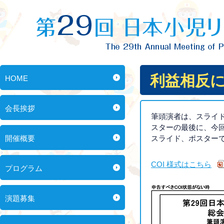
利益相反
HOME
会長挨拶
筆頭演者は、スライ
スターの最後に、今回
開催概要
スライド、ポスター
COI 様式はこちら
プログラム
演題募集