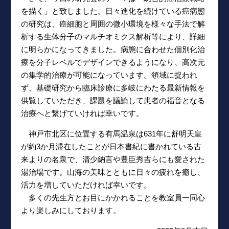
を描く」と致しました。日々進化を続けている癌病態
の研究は、癌細胞と周囲の微小環境を様々な手法で解
析する生体分子のマルチオミクス解析等により、詳細
に明らかになってきました。病態に合わせた個別化治
療を分子レベルでデザインできるようになり、高次元
の集学的治療が可能になっています。領域に捉われ
ず、基礎研究から臨床診療に多岐にわたる最新情報を
供覧していただき、課題を議論して患者の福音となる
治療へと繋げていければ幸いです。
神戸市北区に位置する有馬温泉は631年に舒明天皇
が約3か月滞在したことが日本書紀に書かれている古
来よりの名泉で、清少納言や豊臣秀吉らにも愛された
湯治場です。山海の美味とともに日々の疲れを癒し、
活力を増していただければ幸いです。
多くの先生方とお目にかかれることを教室員一同心
より楽しみにしております。