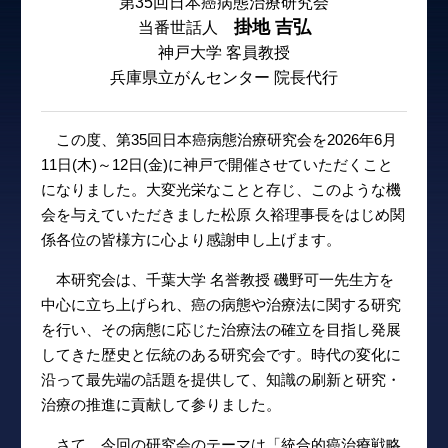
第35回日本癌病態治療研究会
掛地 吉弘
当番世話人
神戸大学 客員教授
兵庫県立がんセンター 院長代行
この度、第35回日本癌病態治療研究会を2026年6月
11日(木)～12日(金)に神戸で開催させていただくこと
になりました。大変光栄なことと存じ、このような機
会を与えていただきました松原 久裕理事長をはじめ関
係各位の皆様方に心より感謝申し上げます。
本研究会は、千葉大学 名誉教授 磯野可一先生方を
中心に立ち上げられ、癌の病態や治療法に関する研究
を行い、その病態に応じた治療法の確立を目指し発展
してきた歴史と伝統のある研究会です。時代の変化に
沿って最先端の話題を提供して、知識の刷新と研究・
治療の推進に貢献して参りました。
さて、今回の研究会のテーマは「統合的癌治療戦略