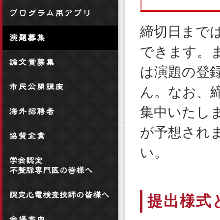
締切日まで
できます。
は演題の登
ん。なお、
集中いたし
が予想され
い。
提出様式