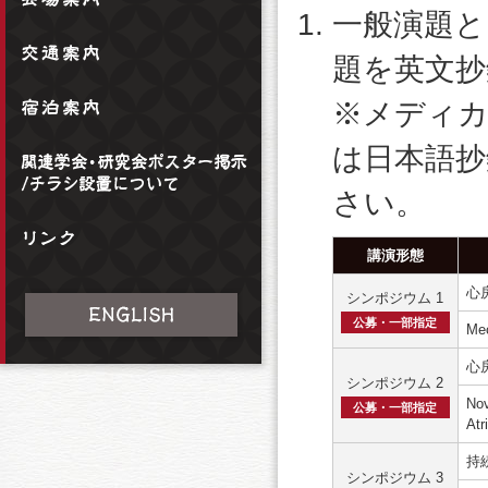
一般演題と
題を英文抄
※メディカ
は日本語抄
さい。
講演形態
心
シンポジウム 1
公募・一部指定
Mec
心
シンポジウム 2
Nov
公募・一部指定
Atri
持
シンポジウム 3