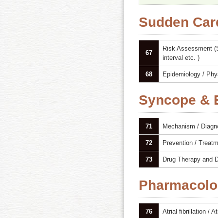
Sudden Car
Risk Assessment 
67
interval etc. )
68
Epidemiology / Phy
Syncope & 
71
Mechanism / Diagn
72
Prevention / Treat
73
Drug Therapy and 
Pharmacolo
76
Atrial fibrillation / At