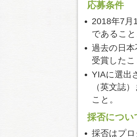
応募条件
2018年7
であること
過去の日本
受賞したこ
YIAに選出され
（英文誌）
こと。
採否につい
採否はプロ