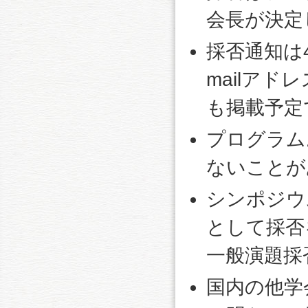
会長が決定
採否通知は
mailア
も掲載予定
プログラム
ないことが
シンポジウ
として採否
一般演題採
国内の他学