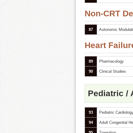
Non-CRT Dev
87
Autonomic Modulat
Heart Failu
89
Pharmacology
90
Clinical Studies
Pediatric /
93
Pediatric Cardiolog
94
Adult Congenital H
95
Transition