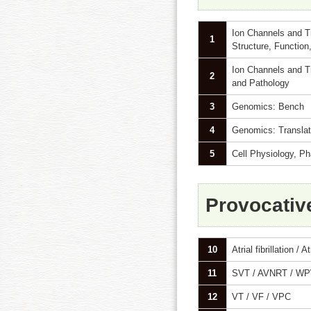
Ion Channels and T
1
Structure, Function
Ion Channels and T
2
and Pathology
3
Genomics: Bench
4
Genomics: Translat
5
Cell Physiology, P
Provocativ
10
Atrial fibrillation / At
11
SVT / AVNRT / WP
12
VT / VF / VPC