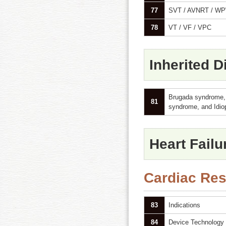
77
SVT / AVNRT / WP
78
VT / VF / VPC
Inherited D
Brugada syndrome, E
81
syndrome, and Idio
Heart Failu
Cardiac Res
83
Indications
84
Device Technology