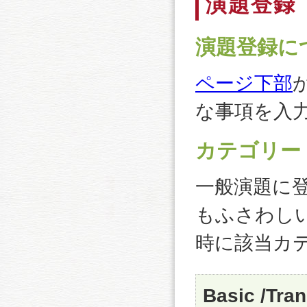
演題登録
演題登録に
ページ下部
な事項を入
カテゴリー
一般演題に
もふさわし
時に該当カ
Basic /Tran