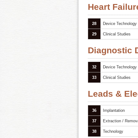
Heart Failu
28
Device Technology
29
Clinical Studies
Diagnostic 
32
Device Technology
33
Clinical Studies
Leads & Ele
36
Implantation
37
Extraction / Remov
38
Technology