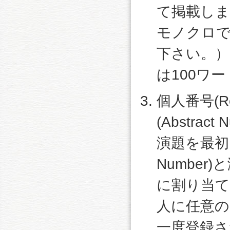
て掲載し
モノクロ
下さい。）
は100ワ
個人番号(Re
(Abstrac
演題を最初に
Number)
に割り当
人に任意
一度登録さ