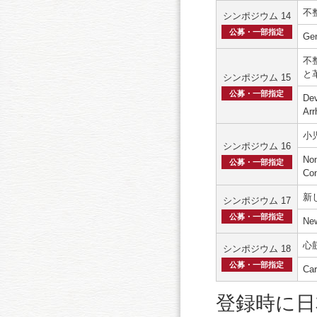
不整
シンポジウム 14
公募・一部指定
Gen
不
と
シンポジウム 15
公募・一部指定
Dev
Ar
小
シンポジウム 16
Non
公募・一部指定
Con
新
シンポジウム 17
公募・一部指定
New
心
シンポジウム 18
公募・一部指定
Car
登録時に日