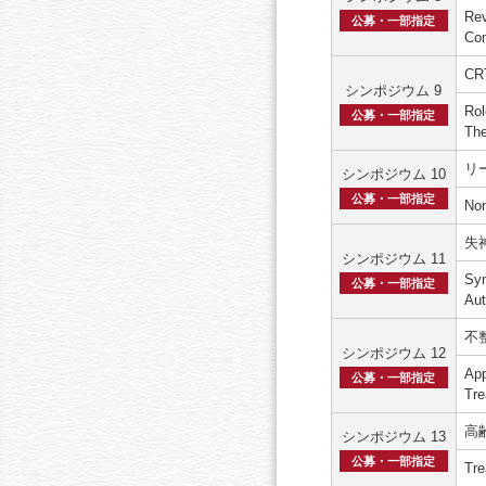
Rev
公募・一部指定
Com
CR
シンポジウム 9
Rol
公募・一部指定
The
リ
シンポジウム 10
公募・一部指定
Non
失
シンポジウム 11
Syn
公募・一部指定
Au
不
シンポジウム 12
App
公募・一部指定
Tre
高
シンポジウム 13
公募・一部指定
Tre