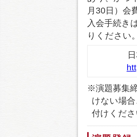
月30日）
入会手続き
りください
日
ht
※演題募集
けない場合
付けくださ