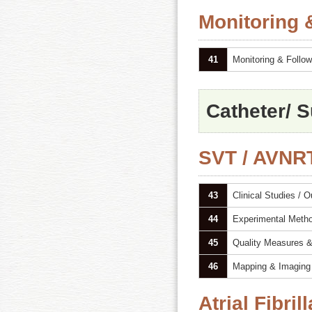
Monitoring
41
Monitoring & Follow
Catheter/ S
SVT / AVNRT
43
Clinical Studies / 
44
Experimental Meth
45
Quality Measures &
46
Mapping & Imaging
Atrial Fibril