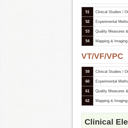
51
Clinical Studies / 
52
Experimental Meth
53
Quality Measures &
54
Mapping & Imaging
VT/VF/VPC
59
Clinical Studies / 
60
Experimental Meth
61
Quality Measures &
62
Mapping & Imaging
Clinical El