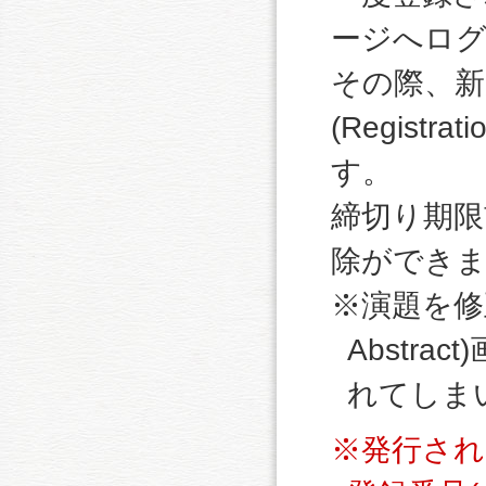
ージへログ
その際、新
(Regist
す。
締切り期限
除ができ
※演題を修
Abstr
れてしま
※発行された個