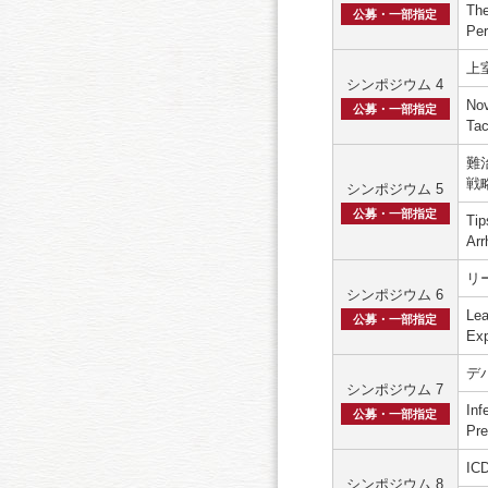
The
公募・一部指定
Per
上
シンポジウム 4
Nov
公募・一部指定
Tac
難
戦
シンポジウム 5
公募・一部指定
Tip
Arr
リ
シンポジウム 6
Lea
公募・一部指定
Exp
デ
シンポジウム 7
Inf
公募・一部指定
Pre
IC
シンポジウム 8