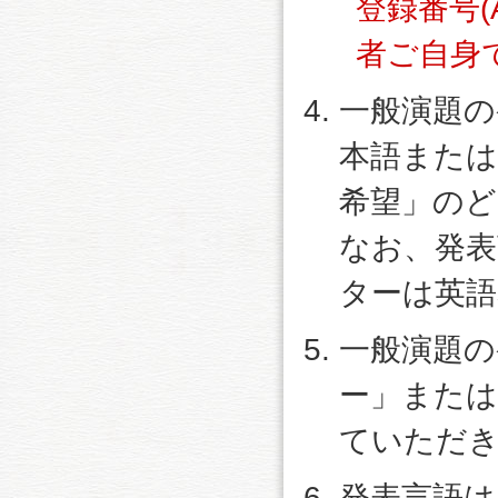
登録番号(A
者ご自身
一般演題の
本語また
希望」の
なお、発表
ターは英語
一般演題の
ー」また
ていただ
発表言語は