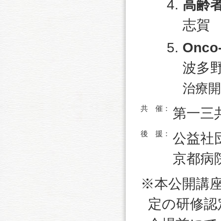
高齢
志賀
Onco
波多
治療開
共 催：
第一三
後 援：
公益社団
京都病
※本公開講
定の研修認