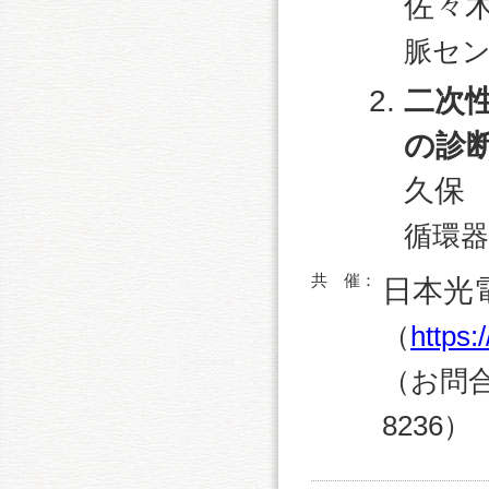
佐々
脈セ
二次
の診
久保
循環器
共 催：
日本光
（
https
（お問合せ
8236）