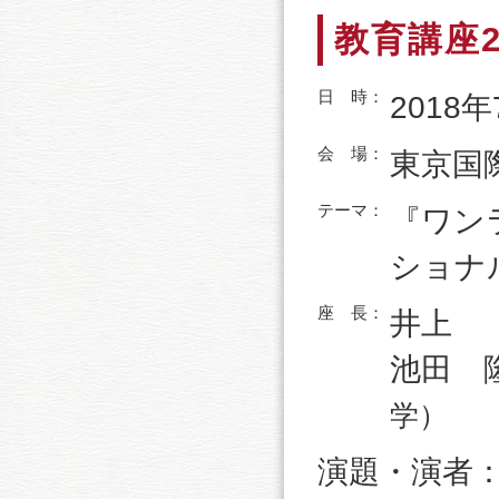
教育講座
日 時：
2018年
会 場：
東京国
テーマ：
『ワン
ショナ
座 長：
井上
池田 
学）
演題・演者