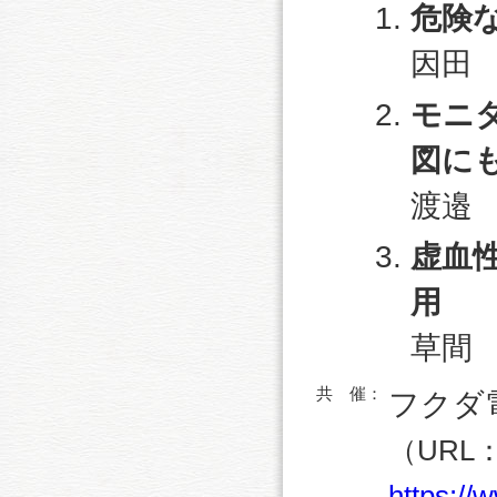
危険
因田
モニ
図に
渡邉
虚血
用
草間
共 催：
フクダ
（URL
https://