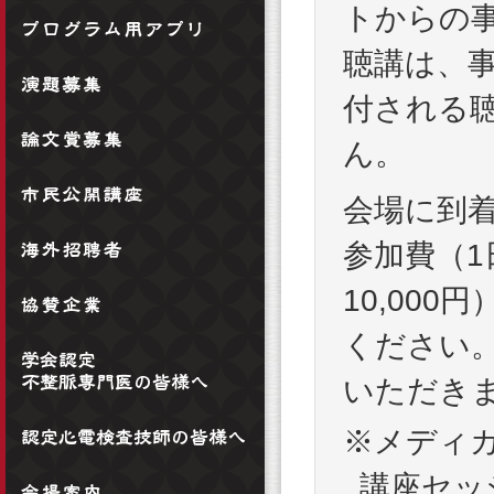
トからの
聴講は、
付される
ん。
会場に到
参加費（1
10,00
ください。
いただき
※メディ
講座セッ