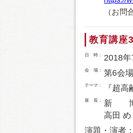
（お問合せ
教育講座
日 時：
2018年
会 場：
第6会
テーマ：
『超高
座 長：
新 
高田 
演題・演者