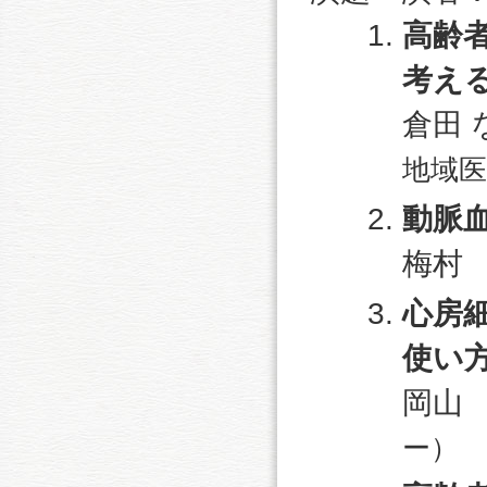
高齢
考え
倉田 
地域医
動脈
梅村
心房
使い
岡山
ー）