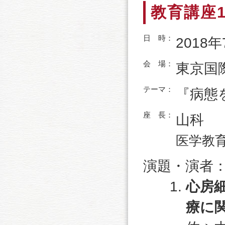
教育講座
日 時：
2018年
会 場：
東京国
テーマ：
『病態
座 長：
山科
医学教
演題・演者
心房
療に