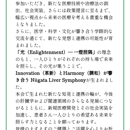
参加いただき、新たな医療技術や治療法の創
出、社会実装、さらには政策提言に至るまで、
幅広い視点から未来の医療を考える貴重な機会
となりました。
さらに、医学・科学・文化が響き合う学際的な
交流を通じて、新たな発想と連携の可能性が育
まれました。
「光（Enlightenment）― 一燈照隅」
の理念
のもと、一人ひとりがそれぞれの持ち場で未来
を照らし、その光が集うことで、
Innovation（革新）とHarmony（調和）が響
き合う Niigata Liver Symphony
が生まれまし
た。
本会で生まれた新たな知見と連携の輪が、今後
の肝臓学および関連領域のさらなる発展につな
がるとともに、新規医療開発とその社会実装を
加速し、患者さん一人ひとりの希望ある未来を
照らす力となることを願っております。
皆様のますますのご健勝とご活躍を心よりお祈