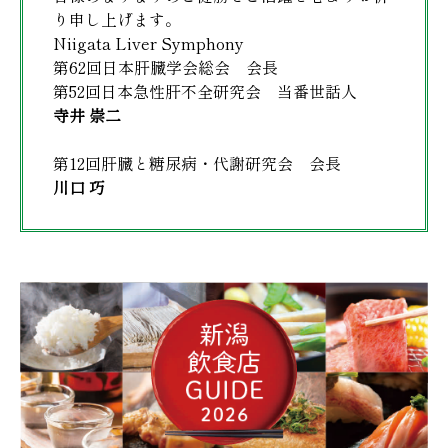
り申し上げます。
Niigata Liver Symphony
第62回日本肝臓学会総会 会長
第52回日本急性肝不全研究会 当番世話人
寺井 崇二
第12回肝臓と糖尿病・代謝研究会 会長
川口 巧