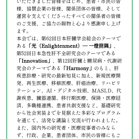
いただきました皆様をはじめ、患者・市民の皆
様、協賛企業の皆様、関係団体の皆様、そして
運営を支えてくださったすべての関係者の皆様
のご支援、ご協力の賜物と心より感謝申し上げ
ます。
本会では、第62回日本肝臓学会総会のテーマで
ある
「光（Enlightenment）― 一燈照隅」
、
第52回日本急性肝不全研究会のテーマである
「Innovation」
、第12回肝臓と糖尿病・代謝研
究会のテーマである
「Harmony」
のもと、肝
疾患診療・研究の最新知見に加え、新規医療開
発、再生医療、移植医療、肝癌治療、リハビリ
テーション、AI・デジタル技術、MASLD、代
謝疾患、臓器連関、移行期医療、保険・医療経
済、多職種連携、患者共創支援など、基礎研究
から社会実装までを見据えた多彩なプログラム
を通じて、活発な議論と交流が行われました。
また、国内外の研究者・医療従事者のみなら
ず、行政、企業、患者団体、市民の皆様にもご