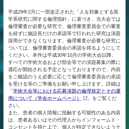
平成29年2月に一部改正された「人を対象とする医
学系研究に関する倫理指針」に基づき、当大会では
倫理審査が必要な研究で、倫理審査委員会での審査
を経ずに施設長だけの承認等で行われた研究は演題
採用ができなくなります。倫理審査が必要な研究に
ついては、倫理審査委員会の承認を得るようにして
ください。本件は平成30年10月の学術大会以降、
すべての学術大会および部会等での演題募集の際に
適応が開始される予定となっておりますので、内容
をご確認のうえ必要に応じて倫理審査委員会の承認
を受ける等のご準備をお願い申し上げます。詳細は
「
学術大会等における応募演題の倫理規定とその運
用について（学会ホームページ）
」をご覧くだ
さい。
また、患者の個人情報に抵触する可能性のある内容
は、患者あるいはその代理人からインフォームド・
コンセントを得た上で、個人が特定できないよう十