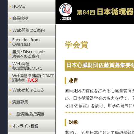
学会賞
日本心臓財団佐藤賞募集要
趣旨
国民死因の首位を占める心臓血管病
い、日本循環器学会の協力を得て、昭
財団 佐藤賞」を設け、斯学の発展に
対象
本賞は、近年日本において循環器領