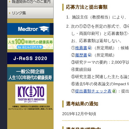
応募方法と提出書類
施設主任（教授相当）により、 
次の①②⑦を所定の形式で、③
し・両面印刷可）と応募書類①～
お、応募書類は返却しない。
①
推薦書
（所定用紙）：候補
②
履歴書
（所定用紙）
③研究テーマの要約：2,000
④業績目録
⑤研究主題と関連した主たる論文
⑥過去5年の発表論文のImpact fa
⑦
提出書類チェック表
：提
選考結果の通知
2019年12月中旬頃