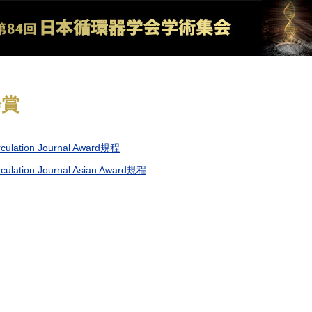
会賞
rculation Journal Award規程
rculation Journal Asian Award規程