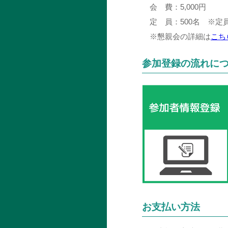
会 費：
5,000円
定 員：
500名 ※
※懇親会の詳細は
こち
参加登録の流れに
お支払い方法