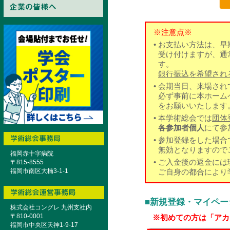
※注意点※
•
お支払い方法は、早
受け付けますが、通
す。
銀行振込を希望され
•
会期当日、来場され
必ず事前に本ホーム
をお願いいたします
•
本学術総会では
団体
各参加者個人
にて参
•
参加登録をした場合
無効となりますので
福岡赤十字病院
•
ご入金後の返金には
〒815-8555
福岡市南区大楠3-1-1
ご自身の都合により
■新規登録・マイペ
株式会社コングレ 九州支社内
〒810-0001
※初めての方は「アカ
福岡市中央区天神1-9-17