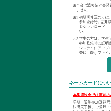
本会は適格請求書発
※
ません。
初期研修医の方は
※1
参加登録時に証明
をダウンロードし
い。
学生の方は、学生
※2
参加登録時に証明
システムにアップ
登録可能なファイル
ネームカードにつ
本学術総会では事前の
早期・通常参加登録問
決済完了後、ご登録メ