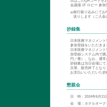
日はこのQRコードを
会議場 1F ロビー 
銀行振り込みにてお
※
送りします（ご入金
抄録集
日本医療マネジメント
参加登録をいただきま
日本医療マネジメント
加登録システム内で購
円／冊）。なお、通常
抄録集は当日会場にて
次第、販売終了となり
お支払いいただいた抄
懇親会
日 時：
2024年6月21
会 場：
ホテルオークラ