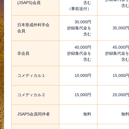
(JSAPS)会員
含む
含
（事前送付）
30,000円
日本形成外科学会
抄録集代金を
35,000
会員
含む
40,000円
45,000
非会員
抄録集代金を
抄録集代金
含む
含
コメディカル１
10,000円
15,000
コメディカル２
15,000円
20,000
JSAPS会員同伴者
無料
無