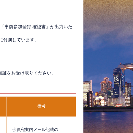
。
「事前参加登録 確認書」が出力いた
に付属しています。
加証をお受け取りください。
備考
円
会員宛案内メール記載の
を