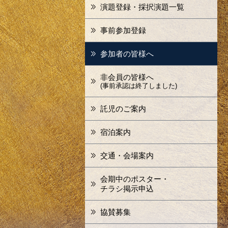
演題登録・採択演題一覧
事前参加登録
参加者の皆様へ
非会員の皆様へ
(事前承認は終了しました)
託児のご案内
宿泊案内
交通・会場案内
会期中のポスター・
チラシ掲示申込
協賛募集