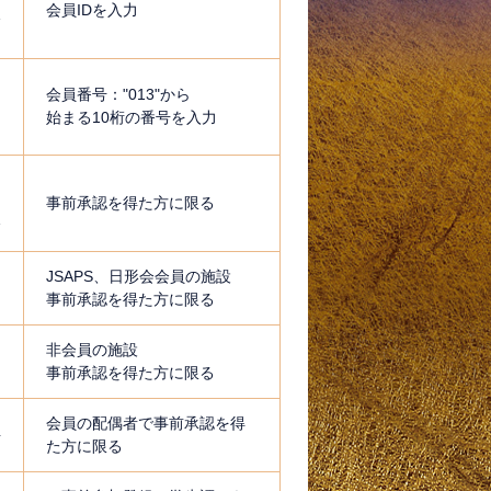
会員IDを入力
む
会員番号："013"から
円
始まる10桁の番号を入力
円
を
事前承認
を得た方に限る
む
JSAPS、日形会会員の施設
円
事前承認
を得た方に限る
非会員の施設
円
事前承認
を得た方に限る
会員の配偶者で
事前承認
を得
料
た方に限る