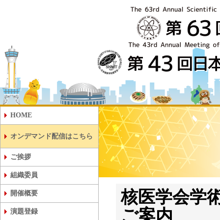
HOME
オンデマンド配信はこちら
第63回日本核医学会学術総会
第43回日本核医学技術学会総会学術
ご挨拶
組織委員
核医学会学
開催概要
第43回日本核医学技術学会総会学術
ご案内
第63回日本核医学会学術総会
第43回日本核医学技術学会総会学術
演題登録
会・学生セッション