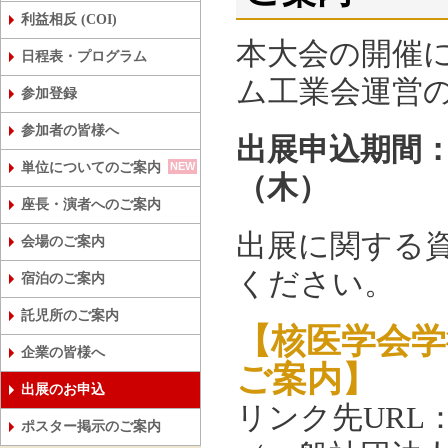
第63回日本核医学会学術総会
第43回日本核医学技術学会総会学術
利益相反 (COI)
本大会の開催
日程表・プログラム
ム工業会運営
参加登録
参加者の皆様へ
出展申込期間：2
NEW
単位についてのご案内
（木）
座長・演者へのご案内
出展に関する
会場のご案内
ください。
宿泊のご案内
託児所のご案内
【核医学会学
企業の皆様へ
ご案内】
出展のお申込
リンク先URL
ポスター掲示のご案内