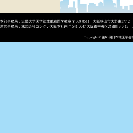
本部事務局：近畿大学医学部放射線医学教室 〒589-8511 大阪狭山市大野東377-2
運営事務局：株式会社コングレ大阪本社内 〒541-0047 大阪市中央区淡路町3-6-13 TEL:06-622
Copyright © 第63回日本核医学