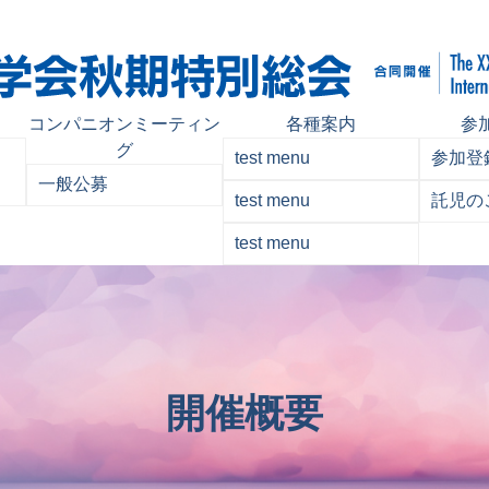
コンパニオンミーティン
各種案内
参
グ
test menu
参加登
一般公募
test menu
託児の
test menu
開催概要