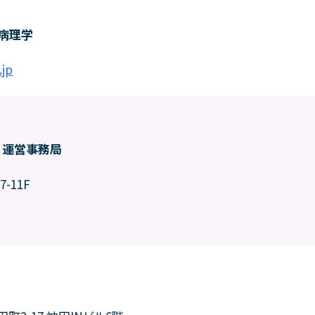
病理学
jp
 運営事務局
-11F