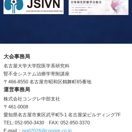
2026.06.29
演題募集期間（一般演題、YIA、CMA）
を7月6日
（月）正午まで延長しました。
2026.04.21
演題募集（一般演題、YIA、CMA）
を開始しまし
た。
大会事務局
2026.04.06
演題募集
ページを公開しました。
名古屋大学大学院医学系研究科
腎不全システム治療学寄附講座
2025.11.26
〒466-8550 名古屋市昭和区鶴舞町65番地
運営事務局
ホームページを公開しました。
株式会社コングレ中部支社
〒461-0008
愛知県名古屋市東区武平町5-1 名古屋栄ビルディング7F
TEL: 052-950-3430 FAX: 052-950-3370
E-mail：
jspd2026@congre.co.jp