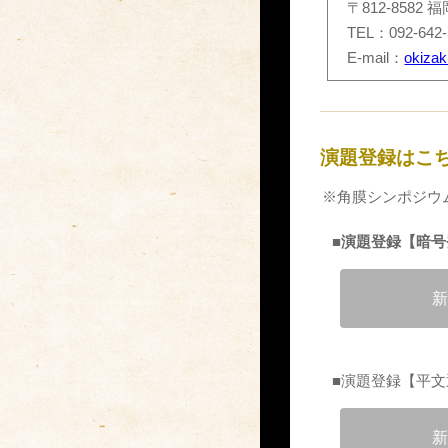
〒812-858
TEL：092-642
E-mail：
okizak
演題登録はこ
※角膜シンポジウ
■演題登録【暗
新
■
演題登録【平文
新