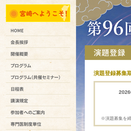
演題登録募集
202
※演題募集を