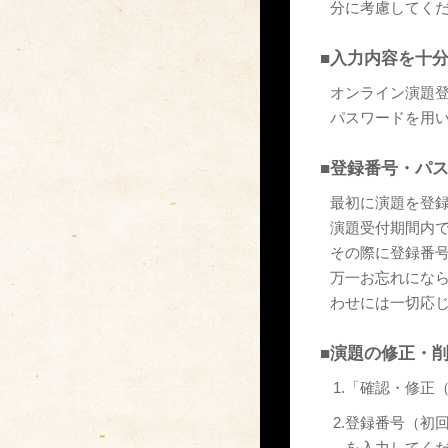
分に考慮してく
■
入力内容を十
オンライン演題
パスワードを用
■
登録番号・パ
最初に演題を登
演題受付期間内
その際に登録番
万一お忘れにな
わせには一切応
■
演題の修正・
1.
「確認・修正
2.
登録番号（初
を入力してく