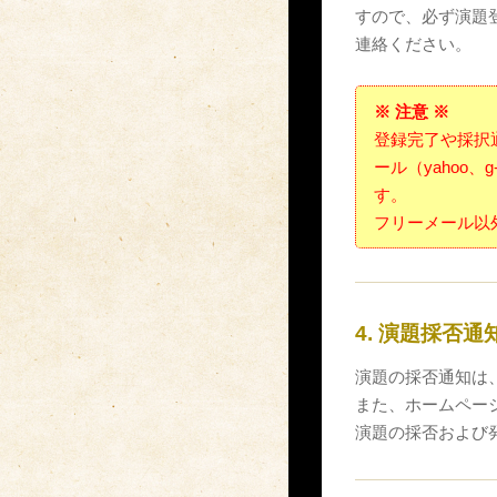
すので、必ず演題
連絡ください。
※ 注意 ※
登録完了や採択
ール（yahoo、
す。
フリーメール以
4. 演題採否通
演題の採否通知は、2
また、ホームペー
演題の採否および