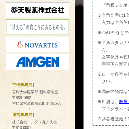
「角膜シンポ
※
全角文字は1
入力は半角英
※
<SUP>な
※
半角カタカナ
ん。
文字化けや変
意事項を遵守
※
ローマ数字を
さい。
［
主催事務局］
※
図表の登録は
宮崎大学医学部 眼科学教室
〒889-1692
※
所属は、
医育
宮崎県宮崎市清武町木原5200
プログラム・
［
運営事務局］
※
共著者は最大
株式会社コングレ九州支社
〒810-0001