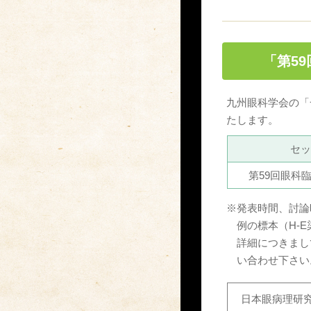
「第5
九州眼科学会の「
たします。
セ
第59回眼科
※
発表時間、討論
例の標本（H-
詳細につきまし
い合わせ下さい
日本眼病理研