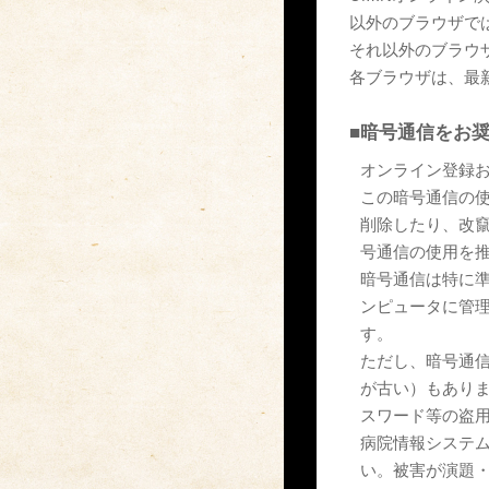
以外のブラウザで
それ以外のブラウ
各ブラウザは、最
■
暗号通信をお
オンライン登録
この暗号通信の
削除したり、改
号通信の使用を
暗号通信は特に準
ンピュータに管
す。
ただし、暗号通
が古い）もあり
スワード等の盗
病院情報システ
い。被害が演題