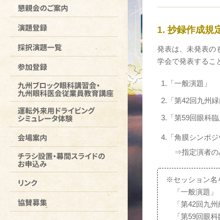
1. 抄録作成規
発表は、未発表の
学会で発表するこ
1.「一般演題」
2.「第42回九州
3.「第59回眼科
4.「
角膜シンポジ
⇒指定演者の
※
セッション名
「一般演題」
「第42回九
「第59回眼