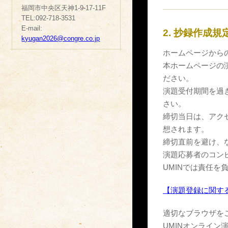
福岡市中央区天神1-9-17-11F
TEL:092-718-3531
E-mail:
2. 抄録作成規
kyugan2026@congre.co.jp
ホームページから
本ホームページの
ださい。
演題受付期間を過
さい。
締切当日は、アク
想されます。
締切直前を避け、
演題応募者のコン
UMINでは責任を
【演題登録に関す
適切なブラウザを
UMINオンライン演題登録