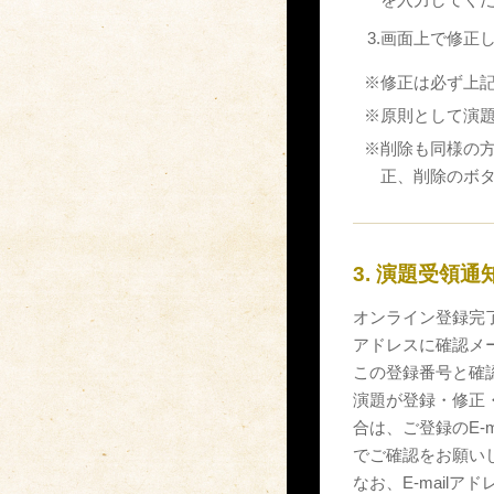
3.
画面上で修正
※
修正は必ず上
※
原則として演
※
削除も同様の
正、削除のボ
3. 演題受領通
オンライン登録完了
アドレスに確認メ
この登録番号と確
演題が登録・修正
合は、ご登録のE-
でご確認をお願い
なお、E-mail