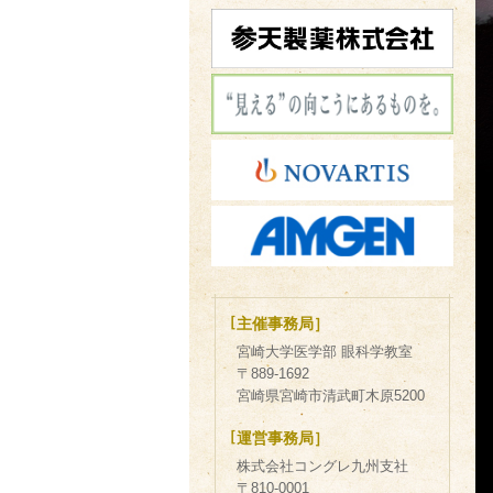
［
主催事務局］
宮崎大学医学部 眼科学教室
〒889-1692
宮崎県宮崎市清武町木原5200
［
運営事務局］
株式会社コングレ九州支社
〒810-0001