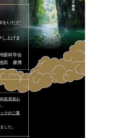
加をいただ
。
申し上げま
九州眼科学会
池田 康博