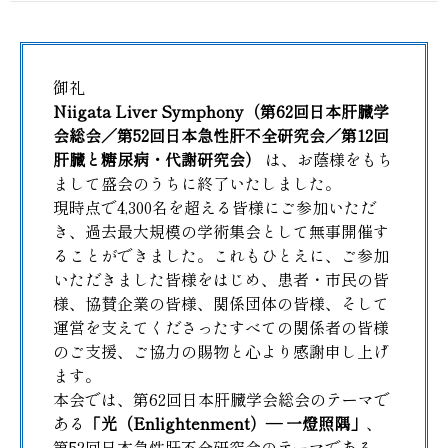
御礼
Niigata Liver Symphony（第62回日本肝臓学
会総会／第52回日本急性肝不全研究会／第12回
肝臓と糖尿病・代謝研究会）
は、お蔭様をもち
まして盛会のうちに終了いたしました。
現時点で4,300名を超える皆様にご参加いただ
き、過去最大規模の学術集会として無事開催す
ることができました。これもひとえに、ご参加
いただきました皆様をはじめ、患者・市民の皆
様、協賛企業の皆様、関係団体の皆様、そして
運営を支えてくださったすべての関係者の皆様
のご支援、ご協力の賜物と心より感謝申し上げ
ます。
本会では、第62回日本肝臓学会総会のテーマで
ある
「光（Enlightenment）― 一燈照隅」
、
第52回日本急性肝不全研究会のテーマである