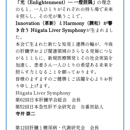
「光（Enlightenment）― 一燈照隅」
の理念
のもと、一人ひとりがそれぞれの持ち場で未来
を照らし、その光が集うことで、
Innovation（革新）とHarmony（調和）が響
き合う Niigata Liver Symphony
が生まれまし
た。
本会で生まれた新たな知見と連携の輪が、今後
の肝臓学および関連領域のさらなる発展につな
がるとともに、新規医療開発とその社会実装を
加速し、患者さん一人ひとりの希望ある未来を
照らす力となることを願っております。
皆様のますますのご健勝とご活躍を心よりお祈
り申し上げます。
Niigata Liver Symphony
第62回日本肝臓学会総会 会長
第52回日本急性肝不全研究会 当番世話人
寺井 崇二
第12回肝臓と糖尿病・代謝研究会 会長