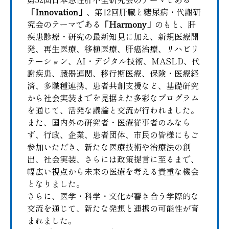
「Innovation」
、第12回肝臓と糖尿病・代謝研
究会のテーマである
「Harmony」
のもと、肝
疾患診療・研究の最新知見に加え、新規医療開
発、再生医療、移植医療、肝癌治療、リハビリ
テーション、AI・デジタル技術、MASLD、代
謝疾患、臓器連関、移行期医療、保険・医療経
済、多職種連携、患者共創支援など、基礎研究
から社会実装までを見据えた多彩なプログラム
を通じて、活発な議論と交流が行われました。
また、国内外の研究者・医療従事者のみなら
ず、行政、企業、患者団体、市民の皆様にもご
参加いただき、新たな医療技術や治療法の創
出、社会実装、さらには政策提言に至るまで、
幅広い視点から未来の医療を考える貴重な機会
となりました。
さらに、医学・科学・文化が響き合う学際的な
交流を通じて、新たな発想と連携の可能性が育
まれました。