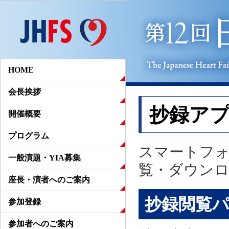
HOME
会長挨拶
抄録ア
開催概要
プログラム
スマートフ
一般演題・YIA募集
覧・ダウン
座長・演者へのご案内
抄録閲覧
参加登録
参加者へのご案内