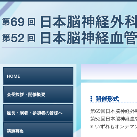
HOME
会長挨拶・開催概要
開催形式
第69回日本脳神経
座長・演者・参加者の皆様へ
第52回日本脳神経
※
いずれもオンデマ
演題募集