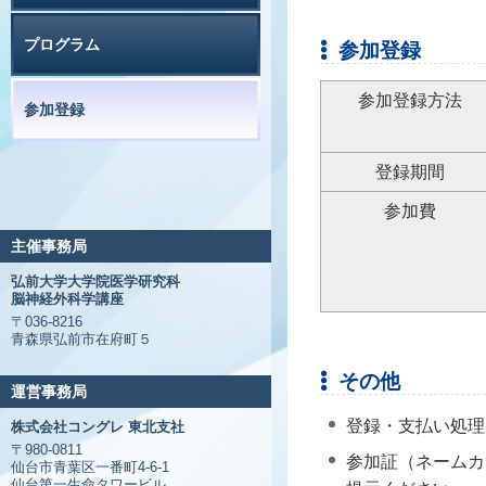
プログラム
参加登録
参加登録方法
参加登録
登録期間
参加費
主催事務局
弘前大学大学院医学研究科
脳神経外科学講座
〒036-8216
青森県弘前市在府町５
その他
運営事務局
登録・支払い処理
株式会社コングレ 東北支社
〒980-0811
参加証（ネームカ
仙台市青葉区一番町4-6-1
仙台第一生命タワービル