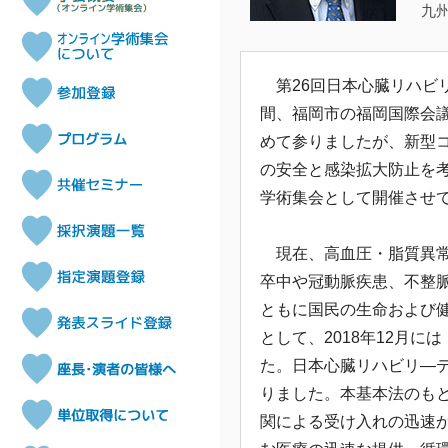
九
第26回日本心臓リハビリ
間、福岡市の福岡国際会
めて参りましたが、新型コ
の安全と感染拡大防止を考
学術集会として開催させ
現在、高血圧・脂質異常
卒中や冠動脈疾患、不整
ともに国民の生命および
として、2018年12月に
た。日本心臓リハビリ―
りました。本基本法のも
関による受け入れの迅速