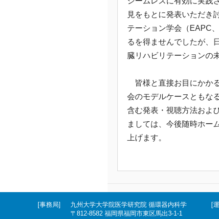
シームレスに有効に実践
見をもとに発表いただき
テーション学会（EAPC、Eu
るを得ませんでしたが、
臓リハビリテーションの
皆様と直接お目にかかる
会のモデルケースともな
含む発表・視聴方法およ
ましては、今後随時ホー
上げます。
[事務局]
九州大学大学院医学研究院 循環器内科学
[
〒812-8582 福岡県福岡市東区馬出3-1-1