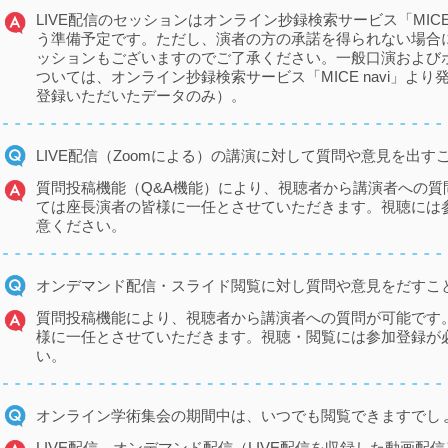
LIVE配信のセッションはオンライン抄録検索サービス「MICE
う準備予定です。ただし、演者の方の承諾を得られない場合
ッションもございますのでご了承ください。一般口演および
ついては、オンライン抄録検索サービス「MICE navi」よ
登録いただいたデータのみ）。
LIVE配信（Zoomによる）の講演に対して質問や意見を出す
質問投稿機能（Q&A機能）により、視聴者から講演者への質
ては座長演者の皆様に一任とさせていただきます。視聴には
意ください。
オンデマンド配信・スライド閲覧に対し質問や意見をだすこ
質問投稿機能により、視聴者から講演者への質問が可能です
様に一任とさせていただきます。視聴・閲覧には参加登録が
い。
オンライン学術集会の期間中は、いつでも閲覧できますでし
LIVE配信、オンデマンド配信（LIVE配信を収録した動画