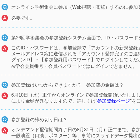
オンライン学術集会に参加（Web視聴・閲覧）するのに参加
必要です。
第
26
回学術集会の参加登録システム画面
で、
ID
・パスワード
このID・パスワードは、参加登録で「アカウントの新規登録
メールアドレス宛に送信される「アカウント登録完了のご連
グインID】・【参加登録用パスワード】でログインしてくだ
※学会会員番号・会員パスワードではログインできません。
参加登録はいつからできますか？ 参加費の金額は？
6月10日（水）正午からオンラインで参加登録開始いたしま
により金額が異なりますので、詳しくは”
参加登録ページ
”を
参加登録の締め切り日は？
オンデマンド配信期間終了日の8月31日（月）正午まで、参
一般演題（口演、ポスター）等、事前にスライドデータ提出