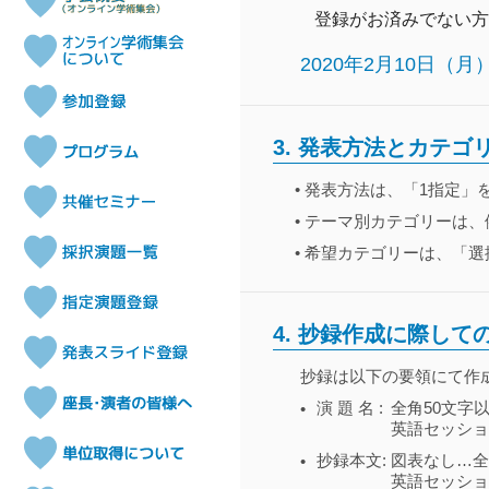
登録がお済みでない方
2020年2月10日（月
3. 発表方法とカテゴ
•
発表方法は、「1指定」
•
テーマ別カテゴリーは、
•
希望カテゴリーは、「選
4.
抄録作成に際して
抄録は以下の要領にて作
演 題 名 :
全角50文字
•
英語セッショ
抄録本文:
図表なし…全
•
英語セッション