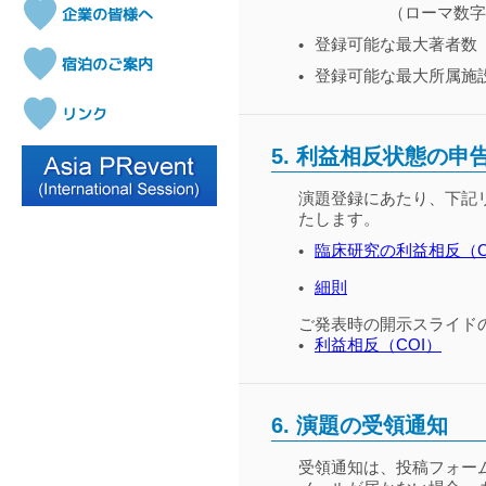
（ローマ数字
登録可能な最大著者数（
•
登録可能な最大所属施
•
5.
利益相反状態の申
演題登録にあたり、下記
たします。
臨床研究の利益相反（C
•
細則
•
ご発表時の開示スライド
利益相反（COI）
•
6.
演題の受領通知
受領通知は、投稿フォー