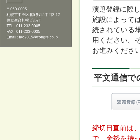
演題登録に際
〒060-0005
札幌市中央区北5条西5丁目2-12
施設によって
住友生命札幌ビル7F
TEL : 011-233-0005
続されている
FAX : 011-233-0035
Email :
iao2015@congre.co.jp
用ください。
お進みくださ
平文通信で
締切日直前は
で、余裕を持