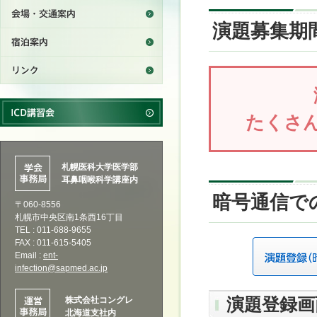
演題募集期
たくさ
札幌医科大学医学部
耳鼻咽喉科学講座内
暗号通信
〒060-8556
札幌市中央区南1条西16丁目
TEL : 011-688-9655
FAX : 011-615-5405
Email :
ent-
infection@sapmed.ac.jp
演題登録画
株式会社コングレ
北海道支社内