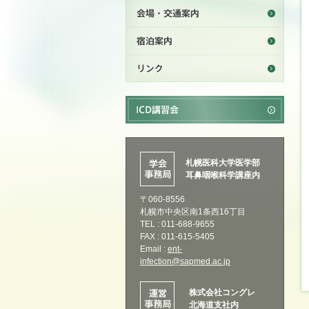
札幌医科大学医学部
耳鼻咽喉科学講座内
〒060-8556
札幌市中央区南1条西16丁目
TEL : 011-688-9655
FAX : 011-615-5405
Email :
ent-
infection@sapmed.ac.jp
株式会社コングレ
北海道支社内