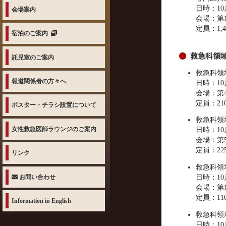
日時：10月
会場案内
会場：第
定員：1,4
宿泊のご案内
救急科領
託児室のご案内
救急科領
報道関係者の方々へ
日時：10月
会場：第4
定員：21
ポスター・チラシ設置について
救急科領
女性救急医師ラウンジのご案内
日時：10月
会場：第5
定員：22
リンク
救急科領
お問い合わせ
日時：10月
会場：第1
定員：11
Information in English
救急科領域講
日時：10月