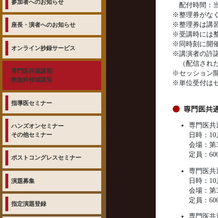
参加者へのお知らせ
配付時間：当
※整理券がな
※整理券は講
座長・演者へのお知らせ
※受講時には整
※同時刻に開
オンライン抄録サービス
※講演者の許
（配信された
専門医共通講習/
※セッション
救急科領域講習
※単位受付は
指導医セミナー
専門医共
専門医共
ハンズオンセミナー
その他セミナー
日時：10月
会場：第3
定員：60
ポストコングレスセミナー
専門医共
日時：10月
演題募集
会場：第3
定員：60
指定演題登録
専門医共