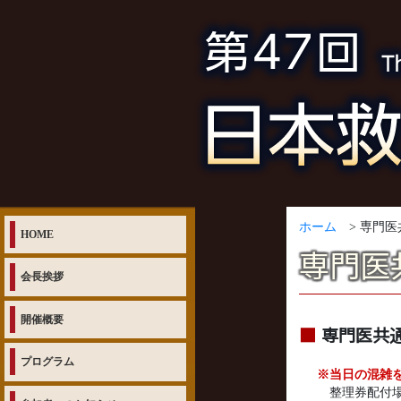
ホーム
> 専門医
HOME
専門医
会長挨拶
開催概要
専門医共
プログラム
※当日の混雑
整理券配付場