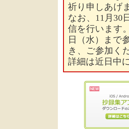
祈り申しあげ
なお、11月3
信を行います。
日（水）まで
き、ご参加く
詳細は近日中
NEW