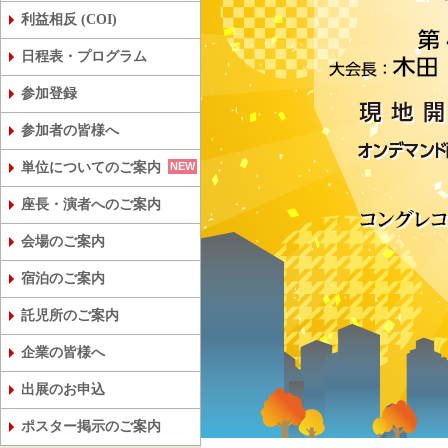
第63回日本核医学会学術総会
第43回日本核医学技術学会総会学術
利益相反 (COI)
日程表・プログラム
参加登録
参加者の皆様へ
NEW
単位についてのご案内
座長・演者へのご案内
会場のご案内
宿泊のご案内
託児所のご案内
企業の皆様へ
出展のお申込
ポスター掲示のご案内