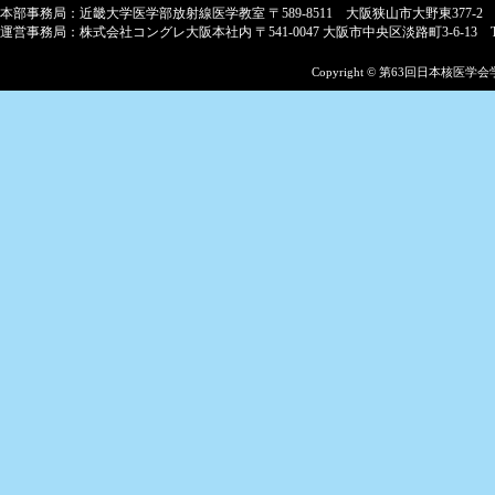
2023-10-26
本部事務局：近畿大学医学部放射線医学教室 〒589-8511 大阪狭山市大野東377-2
ポス
運営事務局：株式会社コングレ大阪本社内 〒541-0047 大阪市中央区淡路町3-6-13 TEL:06-622
2023-10-18
Copyright © 第63回日本核医学
市民
2023-10-14
後期
27
早期
2023-09-28
参加
掲載
日程
た。
2023-09-14
日程