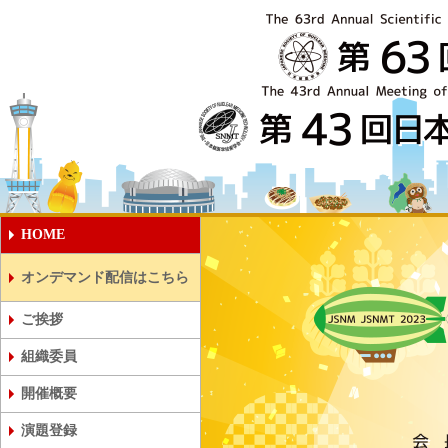
HOME
オンデマンド配信はこちら
第63回日本核医学会学術総会
第43回日本核医学技術学会総会学術
ご挨拶
組織委員
開催概要
第43回日本核医学技術学会総会学術
第63回日本核医学会学術総会
第43回日本核医学技術学会総会学術
演題登録
会・学生セッション