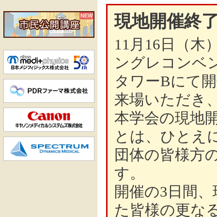
現地開催終
NEW
11月16日（
ングレコンベ
タワーBにて
来場いただき
本学会の現地
とは、ひとえ
団体の皆様方
す。
開催の3日間
た皆様の更な